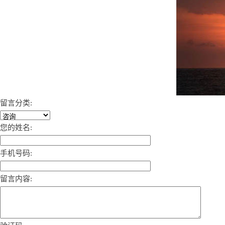
留言分类:
您的姓名:
手机号码:
留言内容: