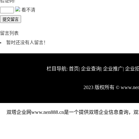
验证码:
看不清
留言列表
暂时还没有人留言！
栏目导航:
首页
|
企业查询
|
企业推广
|
企业
2023 版权所有 © www.n
双塔企业网www.nen888.cn是一个提供双塔企业信息